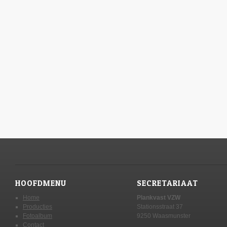
HOOFDMENU
SECRETARIAAT
Home
Plankvast VZW
Producties
Stationsstraat 37
Fotoalbum
9250 Waasmunster
Contact