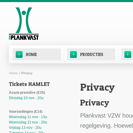
Overslaan en naar de inhoud gaan
Hoofdmenu
›
›
›
HOME
PRODUCTIES
Home
»
Privacy
U bent hier
Tickets HAMLET
Privacy
Avant-première (€35)
Dinsdag 10 nov - 20u
Privacy
Voorstellingen (€14)
Plankvast VZW houd
Woensdag 11 nov - 13u
Woensdag 11 nov - 20u
regelgeving. Hoewe
Vrijdag 13 nov - 20u