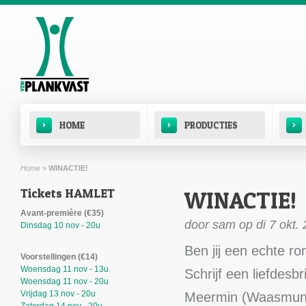
Overslaan en naar de inhoud gaan
Hoofdmenu
›
›
›
HOME
PRODUCTIES
Home
»
WINACTIE!
U bent hier
Tickets HAMLET
WINACTIE!
Avant-première (€35)
door
sam
op di 7 okt.
Dinsdag 10 nov - 20u
Ben jij een echte r
Voorstellingen (€14)
Woensdag 11 nov - 13u
Schrijf een liefdesbr
Woensdag 11 nov - 20u
Vrijdag 13 nov - 20u
Meermin (Waasmuns