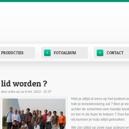
›
›
PRODUCTIES
FOTOALBUM
CONTACT
lid worden ?
door
erika
op za 9 mrt. 2013 - 21:37
Heb je altijd al eens op het podium wi
heb je toneelervaring zat ? Ben je ee
achter de schermen een handje toest
en toe in de foyer te helpen ? Dan b
wij kunnen je hulp altijd gebruiken.
We zijn altijd op zoek naar acteurs e