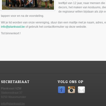
leeftijd van 12 jaar, naar mensen di
decors, het maken van kostuums, die 
de regisseur willen bijstaan als zijn
tappen voor en na de voorstellng.
Wil je lid worden van onze vereniging, stuur dan een mailtje met je naam, adres,
info@plankvast.be
of gebruik het contactformulier op deze website.
Tot binnenkort !
SECRETARIAAT
VOLG ONS OP
Plankvast VZW
Stationsstraat 37
9250 Waasmunster
info@plankvast.be