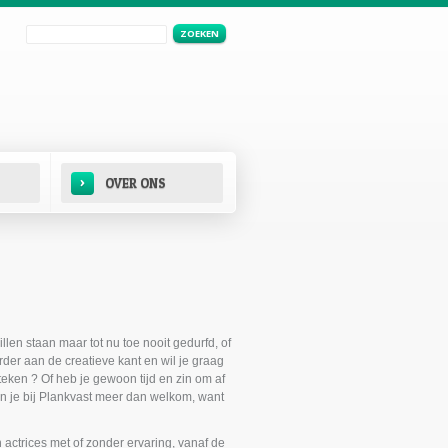
Zoeken
Zoekveld
›
OVER ONS
llen staan maar tot nu toe nooit gedurfd, of
rder aan de creatieve kant en wil je graag
eken ? Of heb je gewoon tijd en zin om af
en je bij Plankvast meer dan welkom, want
n actrices met of zonder ervaring, vanaf de