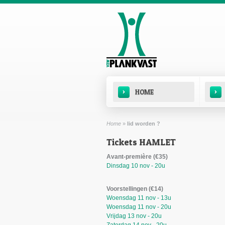
Overslaan en naar de inhoud gaan
Hoofdmenu
›
›
HOME
Home
»
lid worden ?
U bent hier
Tickets HAMLET
Avant-première (€35)
Dinsdag 10 nov - 20u
Voorstellingen (€14)
Woensdag 11 nov - 13u
Woensdag 11 nov - 20u
Vrijdag 13 nov - 20u