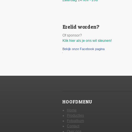
Zaterdag 14 nov - 20u
Erelid worden?
Of sponsor?
Klik hier als je ons wil steunen!
Bekijk onze Facebook pagina
HOOFDMENU
Home
Producties
Fotoalbum
Contact
Over ons