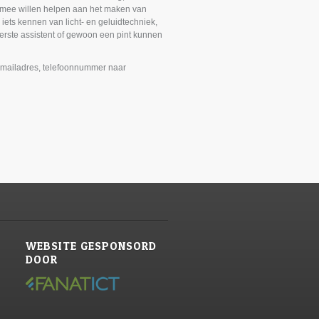
e mee willen helpen aan het maken van
iets kennen van licht- en geluidtechniek,
 eerste assistent of gewoon een pint kunnen
 emailadres, telefoonnummer naar
WEBSITE GESPONSORD
DOOR